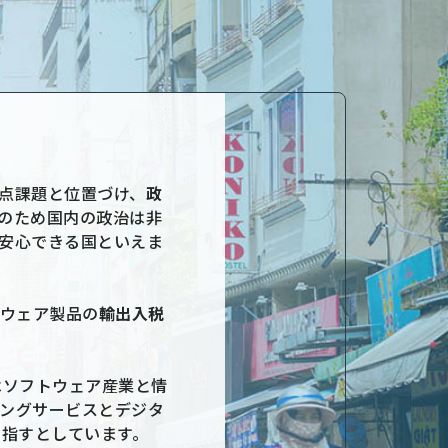
点課題と位置づけ、
政
のため国内の政治は非
安心できる国といえま
トウェア製品の
輸出入税
はソフトウェア産業と情
ングサービスとデジタ
目指すとしています。